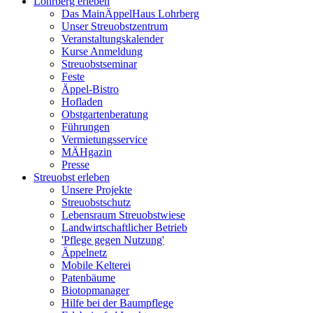
Lohrberg erleben
Das MainÄppelHaus Lohrberg
Unser Streuobstzentrum
Veranstaltungskalender
Kurse Anmeldung
Streuobstseminar
Feste
Äppel-Bistro
Hofladen
Obstgartenberatung
Führungen
Vermietungsservice
MÄHgazin
Presse
Streuobst erleben
Unsere Projekte
Streuobstschutz
Lebensraum Streuobstwiese
Landwirtschaftlicher Betrieb
'Pflege gegen Nutzung'
Äppelnetz
Mobile Kelterei
Patenbäume
Biotopmanager
Hilfe bei der Baumpflege