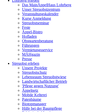
Lohrberg erleben
Das MainÄppelHaus Lohrberg
Unser Streuobstzentrum
Veranstaltungskalender
Kurse Anmeldung
Streuobstseminar
Feste
Äppel-Bistro
Hofladen
Obstgartenberatung
Führungen
Vermietungsservice
MÄHgazin
Presse
Streuobst erleben
Unsere Projekte
Streuobstschutz
Lebensraum Streuobstwiese
Landwirtschaftlicher Betrieb
'Pflege gegen Nutzung'
Äppelnetz
Mobile Kelterei
Patenbäume
Biotopmanager
Hilfe bei der Baumpflege